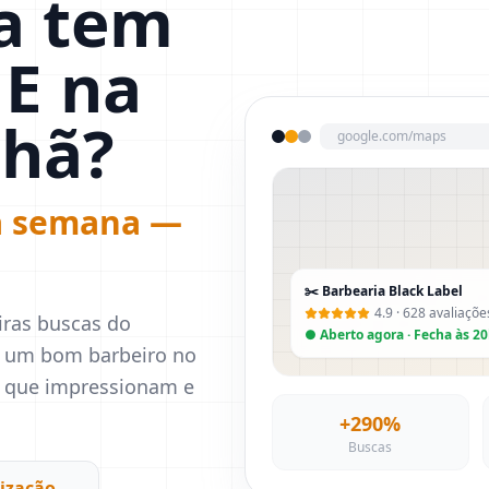
a tem
 E na
nhã?
google.com/maps
da semana —
✂️ Barbearia Black Label
4.9 · 628 avaliaçõe
iras buscas do
● Aberto agora · Fecha às 2
 um bom barbeiro no
es que impressionam e
+290%
Buscas
lização