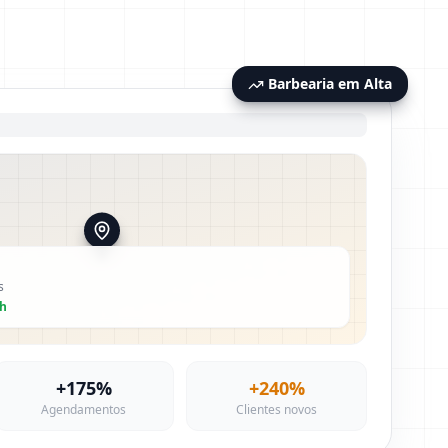
Barbearia em Alta
s
0h
+175%
+240%
Agendamentos
Clientes novos