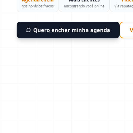
nos horários fracos
encontrando você online
via reputa
Quero encher minha agenda
V